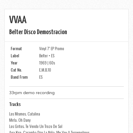
VVAA
Belter Disco Demostracion
Format
Vinyl 7" EP Promo
Label
Belter • ES
Year
1969 | 60s
Cat No.
E.M.B.10
Band From
ES
33rpm demo recording
Tracks
Los Mismos. Catalina
Mirla. Oh Dany
Los Gritos. Te Vendo Un Trozo De Sol
Ana Kiro. Caramba Dijo La Niña. Me Voy A Torremolinos